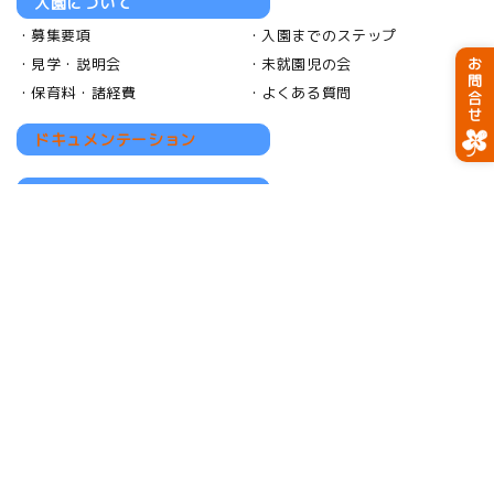
入園について
募集要項
入園までのステップ
見学・説明会
未就園児の会
お問合せ
保育料・諸経費
よくある質問
ドキュメンテーション
お知らせ
採用情報
採用について
お勧めポイント
福利厚生
学校評価
©
2026 学校法人光明学園 月かげ幼稚園
ホームページ制作 株式会社nanoha